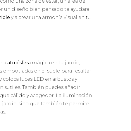
, como una zona de estar, un área de
er un diseño bien pensado te ayudará
nible
y a crear una armonía visual en tu
una
atmósfera
mágica en tu jardín,
s empotradas en el suelo para resaltar
y coloca luces LED en arbustos y
ón sutiles. También puedes añadir
 toque cálido y acogedor. La iluminación
u jardín, sino que también te permite
as.