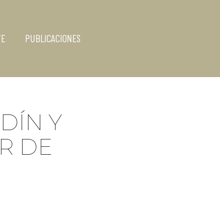
YE
PUBLICACIONES
DÍN Y
R DE