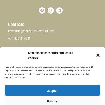
Contacto
contacto@bercepatrimonial.com
+34 623 18 80 81
Gestionar el consentimiento de las
Vísitanos
cookies
c/ San Roque 33, Bajo
Para ofrecer las mejores experiencias, utilizamos tecnologías como las cookies para almacenar y/o acceder a la información del
Santiago de Compostela
dispositivo. El consentimiento de estas tecnologías nos permitirá procesar datos como el comportamiento de navegación o las
identificaciones únicas en este sitio. No consentir o retirar el consentimiento, puede afectar negativamente a ciertas
características y funciones.
Aceptar
Denegar