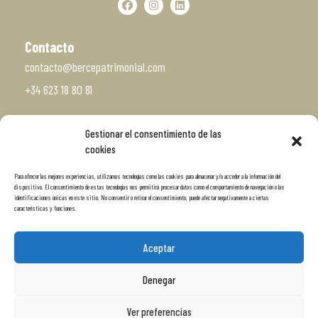
Contacto
contacto@bercepatrimonial.com
+34 623 18 80 81
Gestionar el consentimiento de las
Vísitanos
cookies
c/ San Roque 33, Bajo
Para ofrecer las mejores experiencias, utilizamos tecnologías como las cookies para almacenar y/o acceder a la información del
Santiago de Compostela
dispositivo. El consentimiento de estas tecnologías nos permitirá procesar datos como el comportamiento de navegación o las
identificaciones únicas en este sitio. No consentir o retirar el consentimiento, puede afectar negativamente a ciertas
características y funciones.
Aceptar
Denegar
Ver preferencias