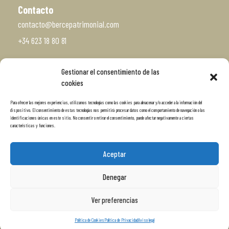
Contacto
contacto@bercepatrimonial.com
+34 623 18 80 81
Gestionar el consentimiento de las
Vísitanos
cookies
c/ San Roque 33, Bajo
Para ofrecer las mejores experiencias, utilizamos tecnologías como las cookies para almacenar y/o acceder a la información del
Santiago de Compostela
dispositivo. El consentimiento de estas tecnologías nos permitirá procesar datos como el comportamiento de navegación o las
identificaciones únicas en este sitio. No consentir o retirar el consentimiento, puede afectar negativamente a ciertas
características y funciones.
Aceptar
Denegar
Ver preferencias
Aviso legal
Política de Privacidad
Política de Cookies
Política de Cookies
Política de Privacidad
Aviso legal