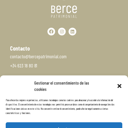
Contacto
contacto@bercepatrimonial.com
+34 623 18 80 81
Gestionar el consentimiento de las
Vísitanos
cookies
c/ San Roque 33, Bajo
Para ofrecer las mejores experiencias, utilizamos tecnologías como las cookies para almacenar y/o acceder a la información del
Santiago de Compostela
dispositivo. El consentimiento de estas tecnologías nos permitirá procesar datos como el comportamiento de navegación o las
identificaciones únicas en este sitio. No consentir o retirar el consentimiento, puede afectar negativamente a ciertas
características y funciones.