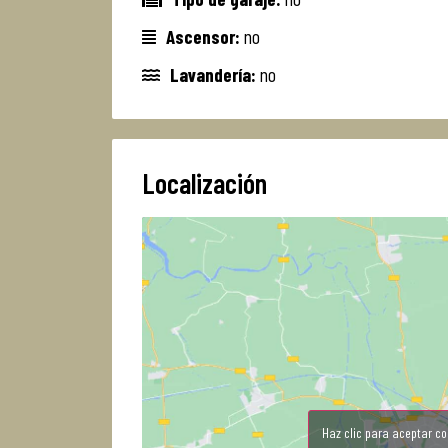
Ascensor:
no
Lavandería:
no
Localización
Haz clic para aceptar co